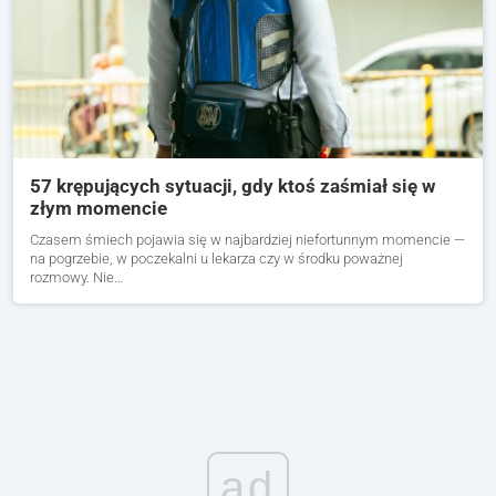
57 krępujących sytuacji, gdy ktoś zaśmiał się w
złym momencie
Czasem śmiech pojawia się w najbardziej niefortunnym momencie —
na pogrzebie, w poczekalni u lekarza czy w środku poważnej
rozmowy. Nie…
ad