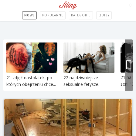
NOWE
POPULARNE
KATEGORIE
QUIZY
21 najt
21 zdjęć nastolatek, po
22 najdziwniejsze
serii "C
których obejrzeniu chce...
seksualne fetysze.