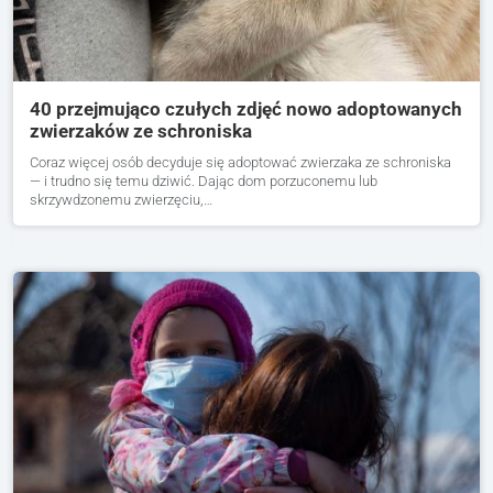
40 przejmująco czułych zdjęć nowo adoptowanych
zwierzaków ze schroniska
Coraz więcej osób decyduje się adoptować zwierzaka ze schroniska
— i trudno się temu dziwić. Dając dom porzuconemu lub
skrzywdzonemu zwierzęciu,…