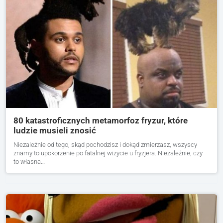
80 katastroficznych metamorfoz fryzur, które
ludzie musieli znosić
Niezależnie od tego, skąd pochodzisz i dokąd zmierzasz, wszyscy
znamy to upokorzenie po fatalnej wizycie u fryzjera. Niezależnie, czy
to własna…