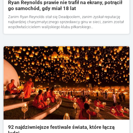
Ryan Reynolds prawie nie trafił na ekrany, potrącił
go samochód, gdy miał 18 lat
Zanim Ryan Reynolds stał się Deadpoolem, zanim zyskał reputację
najbardziej charyzmatycznego sprzedawcy ginu w sieci, zanim został
współwłaścicielem walijskiego klubu piłkarskiego…
92 najdziwniejsze festiwale świata, które łączą
ludzi