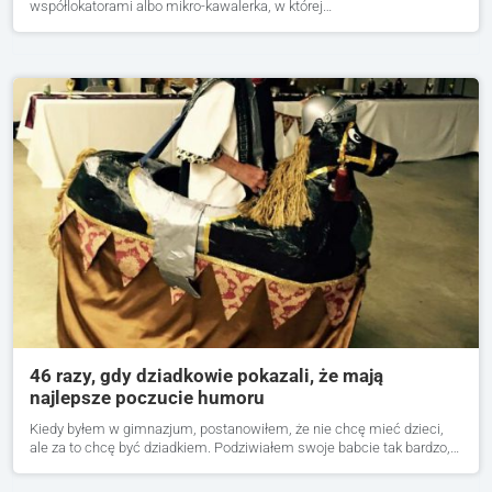
współlokatorami albo mikro-kawalerka, w której…
46 razy, gdy dziadkowie pokazali, że mają
najlepsze poczucie humoru
Kiedy byłem w gimnazjum, postanowiłem, że nie chcę mieć dzieci,
ale za to chcę być dziadkiem. Podziwiałem swoje babcie tak bardzo,…