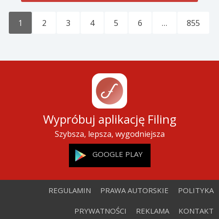
1
2
3
4
5
6
…
855
Wypróbuj aplikację Filing
Szybsza, lepsza, wygodniejsza
GOOGLE PLAY
REGULAMIN
PRAWA AUTORSKIE
POLITYKA
PRYWATNOŚCI
REKLAMA
KONTAKT