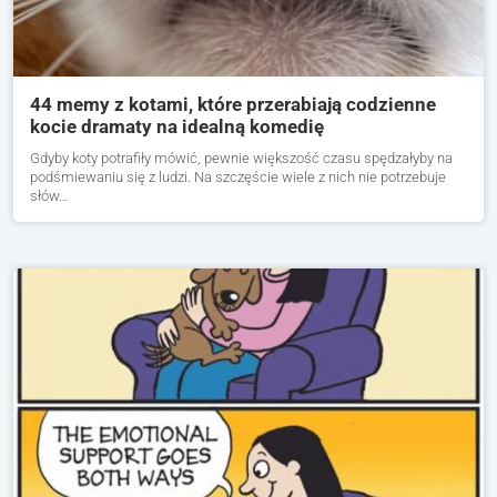
44 memy z kotami, które przerabiają codzienne
kocie dramaty na idealną komedię
Gdyby koty potrafiły mówić, pewnie większość czasu spędzałyby na
podśmiewaniu się z ludzi. Na szczęście wiele z nich nie potrzebuje
słów…