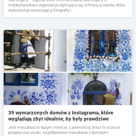
międzynarodowa organizacja zajmująca się ochroną oceanów, która
wykorzystuje poruszającą fotografię i…
39 wymarzonych domów z Instagrama, które
wyglądają zbyt idealnie, by były prawdziwe
Jeśli mieszkasz w dużym mieście, z pewnością znasz to uczucie:
przepłacone studio, współdzielone mieszkanie z dorosłymi