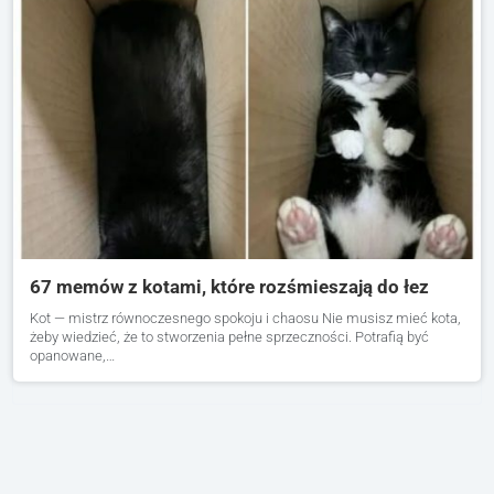
67 memów z kotami, które rozśmieszają do łez
Kot — mistrz równoczesnego spokoju i chaosu Nie musisz mieć kota,
żeby wiedzieć, że to stworzenia pełne sprzeczności. Potrafią być
opanowane,…