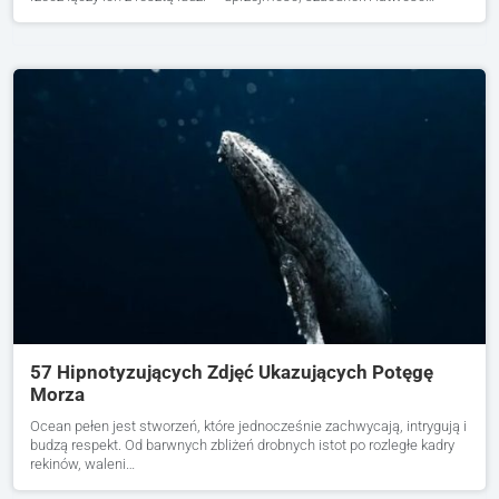
57 Hipnotyzujących Zdjęć Ukazujących Potęgę
Morza
Ocean pełen jest stworzeń, które jednocześnie zachwycają, intrygują i
budzą respekt. Od barwnych zbliżeń drobnych istot po rozległe kadry
rekinów, waleni…