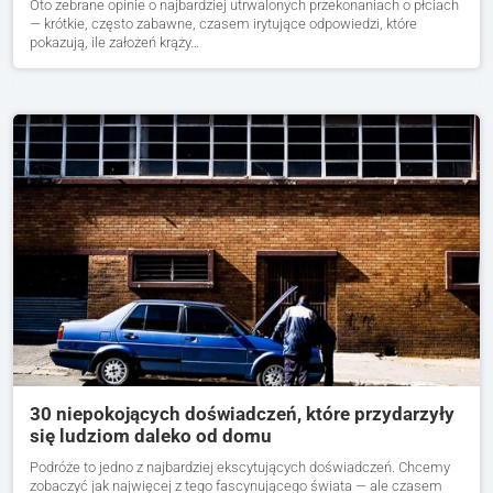
Oto zebrane opinie o najbardziej utrwalonych przekonaniach o płciach
— krótkie, często zabawne, czasem irytujące odpowiedzi, które
pokazują, ile założeń krąży…
30 niepokojących doświadczeń, które przydarzyły
się ludziom daleko od domu
Podróże to jedno z najbardziej ekscytujących doświadczeń. Chcemy
zobaczyć jak najwięcej z tego fascynującego świata — ale czasem