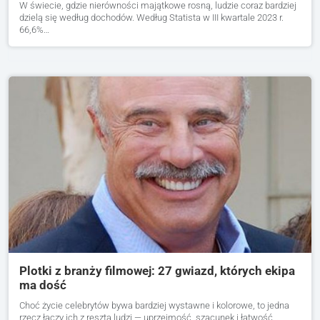
W świecie, gdzie nierówności majątkowe rosną, ludzie coraz bardziej
dzielą się według dochodów. Według Statista w III kwartale 2023 r.
66,6%…
Plotki z branży filmowej: 27 gwiazd, których ekipa
ma dość
Choć życie celebrytów bywa bardziej wystawne i kolorowe, to jedna
rzecz łączy ich z resztą ludzi — uprzejmość, szacunek i łatwość…