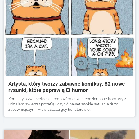
Artysta, który tworzy zabawne komiksy. 62 nowe
rysunki, które poprawią Ci humor
Komiksy o zwierzętach, które rozśmieszają codzienność Komiksy z
udziałem zwierząt potrafią uczynić nawet zwykłe sytuacje dużo
zabawniejszymi — zwłaszcza gdy bohaterowie…