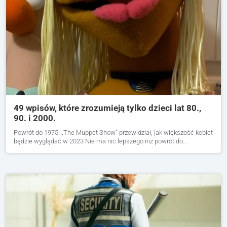
49 wpisów, które zrozumieją tylko dzieci lat 80.,
90. i 2000.
Powrót do 1975: „The Muppet Show” przewidział, jak większość kobiet
będzie wyglądać w 2023 Nie ma nic lepszego niż powrót do…