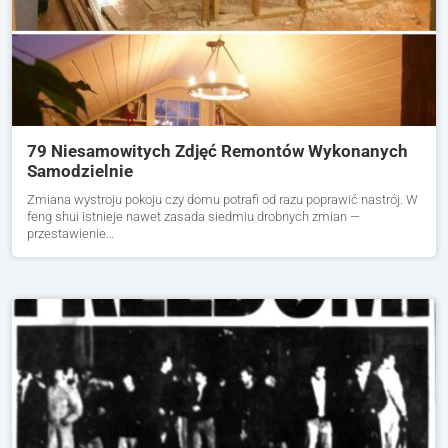
79 Niesamowitych Zdjęć Remontów Wykonanych
Samodzielnie
Zmiana wystroju pokoju czy domu potrafi od razu poprawić nastrój. W
feng shui istnieje nawet zasada siedmiu drobnych zmian —
przestawienie…